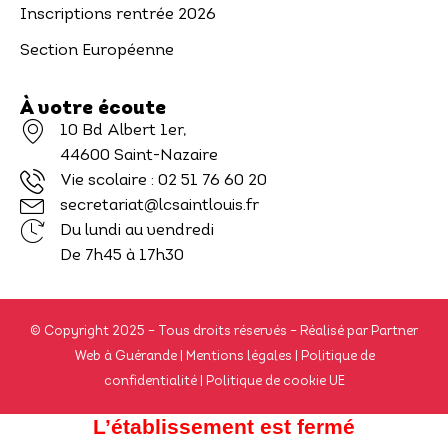
Inscriptions rentrée 2026
Section Européenne
À votre écoute
10 Bd Albert 1er,
44600 Saint-Nazaire
Vie scolaire :
02 51 76 60 20
secretariat@lcsaintlouis.fr
Du lundi au vendredi
De 7h45 à 17h30
© Copyright 2025 – Tous droits réservés – Réalisé par
Partner
Web à Guérande
|
Mentions légales
|
Politique de
confidentialité
|
Politique de cookie UE
L’établissement est fermé