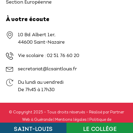
Section Européenne
À votre écoute
10 Bd Albert 1er,
44600 Saint-Nazaire
Vie scolaire :
02 51 76 60 20
secretariat@lcsaintlouis.fr
Du lundi au vendredi
De 7h45 à 17h30
© Copyright 2025 – Tous droits réservés – Réalisé par
Partner
Web à Guérande
|
Mentions légales
|
Politique de
confidentialité
|
Politique de cookie UE
SAINT-LOUIS
LE COLLÈGE